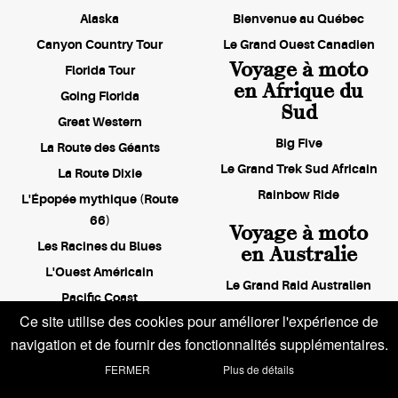
Alaska
Bienvenue au Québec
Canyon Country Tour
Le Grand Ouest Canadien
Voyage à moto
Florida Tour
en Afrique du
Going Florida
Sud
Great Western
Big Five
La Route des Géants
Le Grand Trek Sud Africain
La Route Dixie
Rainbow Ride
L'Épopée mythique (Route
66)
Voyage à moto
Les Racines du Blues
en Australie
L'Ouest Américain
Le Grand Raid Australien
Pacific Coast
Queensland paradise
Ce site utilise des cookies pour améliorer l'expérience de
Run to Sturgis
Aussie & Tassie
navigation et de fournir des fonctionnalités supplémentaires.
Tribe's Spirit
Voyage à moto
FERMER
Plus de détails
Wild Wild West
en Asie