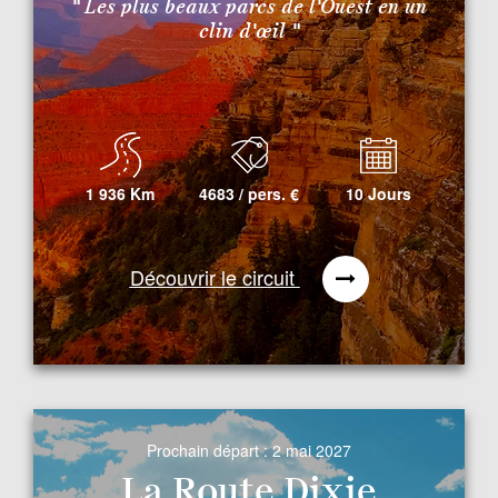
" Les plus beaux parcs de l'Ouest en un
clin d'œil "
1 936 Km
4683 / pers.
€
10 Jours
Découvrir le circuit
Prochain départ :
2 mai 2027
La Route Dixie