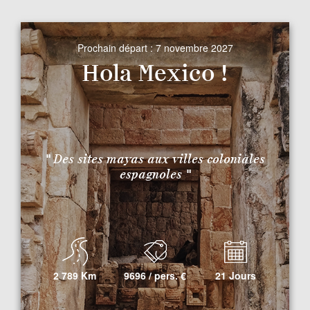
Prochain départ :
7 novembre 2027
Hola Mexico !
" Des sites mayas aux villes coloniales
espagnoles "
2 789 Km
9696 / pers.
€
21 Jours