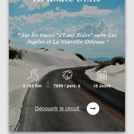
" Sur les traces "d'Easy Rider" entre Los
Angeles et La Nouvelle-Orléans "
5 163 Km
7859 / pers.
€
18 Jours
Découvrir le circuit