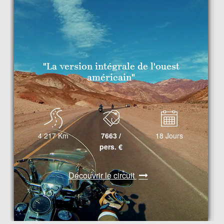
"La version intégrale de l'ouest
américain"
4 217
Km
7663 /
18
Jours
pers.
€
Découvrir le circuit