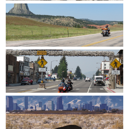
Un forfait de 100 USD de remorquage de
votre véhicule pour les véhicules avec LDW Zero
si vous étiez en incapacité de le rapporter au lieu
de rendez-vous prévu pour le rendu des motos
(hors crevaison)
Une assurance SLI (responsabilité civile vis-
à-vis des tiers) vous couvre à hauteur de 300.000
USD lors de l’usage de votre véhicule
Les entrées dans les parcs nationaux, les
visites, péages et ferries prévus au programme
Les parkings
De l’eau fraîche à volonté
Un carnet “Infos Voyage” dématérialisé sur
smartphone ou tablette
Un T-shirt West Forever