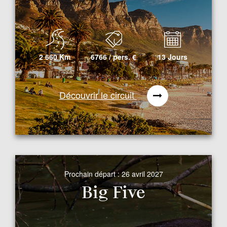
2 660 Km
6766 / pers.
€
13 Jours
Découvrir le circuit
Prochain départ :
26 avril 2027
Big Five