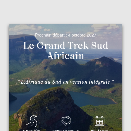
Prochain départ :
4 octobre 2027
Le Grand Trek Sud
Africain
" L’Afrique du Sud en version intégrale "
4 075 Km
7438 / pers.
€
20 Jours