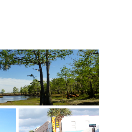
réparation du pneu en cas de
Les dépenses personnelles
crevaison pour les véhicules avec
et de façon générale tout ce qui
LDW Zero
n’est pas inscrit dans « notre
tarif comprend »
Pour les motos, un forfait de 100
USD de remorquage de votre véhicule
pour les véhicules avec LDW Zero si
vous étiez en incapacité de le
rapporter au lieu de rendez-vous
prévu pour le rendu des motos
Pour tous les véhicules, une
assurance SLI (responsabilité civile
vis-à-vis des tiers) vous couvre à
hauteur de 300.000 USD lors de
l’usage de votre véhicule
Les parkings des hôtels du soir
Un carnet “Infos Voyage”
dématérialisé sur smartphone ou
tablette