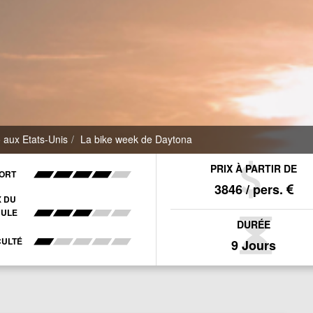
 aux Etats-Unis
La bike week de Daytona
PRIX À PARTIR DE
ORT
3846 / pers.
X DU
CULE
DURÉE
CULTÉ
9 Jours