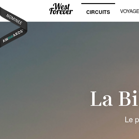
VOYAG
CIRCUITS
La B
Le p