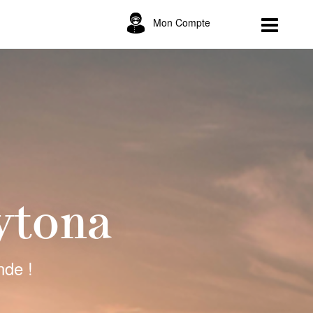
Mon Compte
ytona
nde !