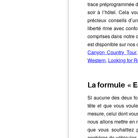
trace préprogrammée de 
soir à l’hôtel. Cela 
précieux conseils d’u
liberté rime avec confo
comprises dans notre 
est disponible sur nos c
Canyon Country Tour
Western
,
Looking for R
La formule « E
Si aucune des deux fo
tête et que vous voul
mesure, celui dont vous
nous allons mettre en m
que vous souhaitiez
enchères de véhicules d