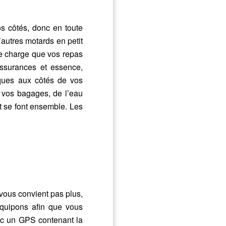
os côtés, donc en toute
’autres motards en petit
re charge que vos repas
assurances et essence,
iques aux côtés de vos
t vos bagages, de l’eau
et se font ensemble. Les
 vous convient pas plus,
équipons afin que vous
vec un GPS contenant la