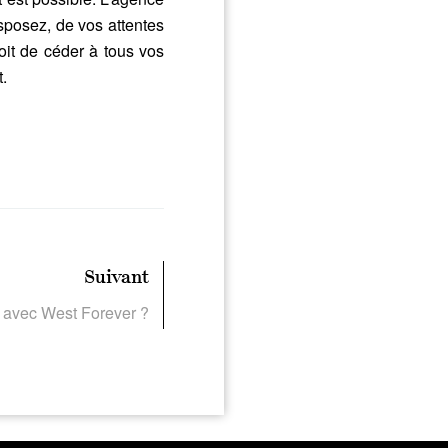
sposez, de vos attentes
roit de céder à tous vos
t.
Suivant
 avec West Forever ?