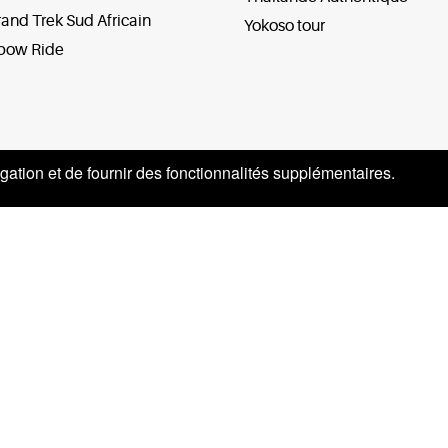
and Trek Sud Africain
Yokoso tour
bow Ride
gation et de fournir des fonctionnalités supplémentaires.
ns légales
Conditions générales de ventes
ue relative ? la vie priv?e
Conditions d?