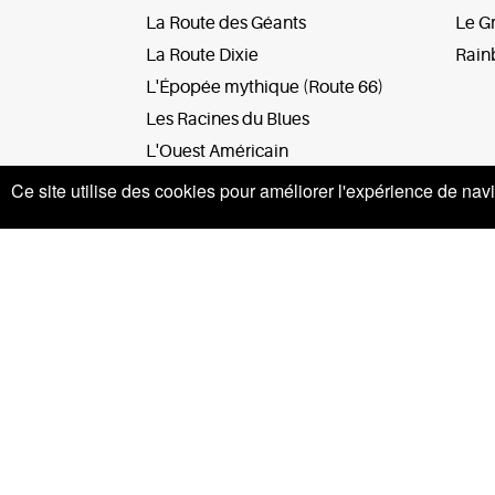
La Route des Géants
Le Gr
La Route Dixie
Rain
L'Épopée mythique (Route 66)
Les Racines du Blues
L'Ouest Américain
Pacific Coast
Ce site utilise des cookies pour améliorer l'expérience de navi
Run to Sturgis
Tribe's Spirit
Wild Wild West
West forever
Mentio
Politiq