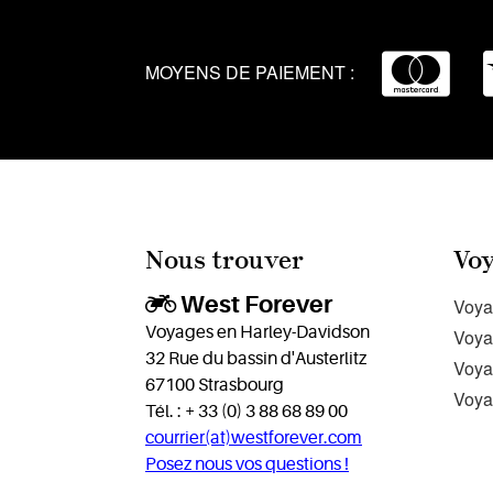
MOYENS DE PAIEMENT :
Nous trouver
Voy
West Forever
Voya
Voyages en Harley-Davidson
Voya
32 Rue du bassin d'Austerlitz
Voya
67100 Strasbourg
Voya
Tél. : + 33 (0) 3 88 68 89 00
courrier(at)westforever.com
Posez nous vos questions !