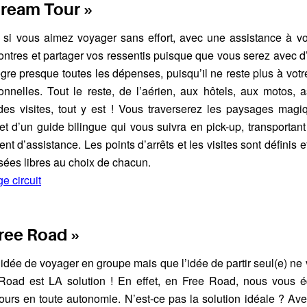
Dream Tour »
x si vous aimez voyager sans effort, avec une assistance à v
contres et partager vos ressentis puisque que vous serez avec d
ègre presque toutes les dépenses, puisqu’il ne reste plus à vot
nnelles. Tout le reste, de l’aérien, aux hôtels, aux motos, 
des visites, tout y est ! Vous traverserez les paysages mag
 d’un guide bilingue qui vous suivra en pick-up, transportan
nt d’assistance. Les points d’arrêts et les visites sont définis 
issées libres au choix de chacun.
e circuit
Free Road »
l’idée de voyager en groupe mais que l’idée de partir seul(e) ne
 Road est LA solution ! En effet, en Free Road, nous vous 
cours en toute autonomie. N’est-ce pas la solution idéale ? A