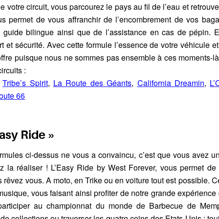
votre circuit, vous parcourez le pays au fil de l’eau et retrouvez
vous permet de vous affranchir de l’encombrement de vos baga
n guide bilingue ainsi que de l’assistance en cas de pépin. E
rt et sécurité. Avec cette formule l’essence de votre véhicule et
offre puisque nous ne sommes pas ensemble à ces moments-là
ircuits :
,
Tribe’s Spirit
,
La Route des Géants
,
California Dreamin
,
L’
oute 66
asy Ride »
rmules ci-dessus ne vous a convaincu, c’est que vous avez un
ez la réaliser ! L’Easy Ride by West Forever, vous permet de 
 rêvez vous. A moto, en Trike ou en voiture tout est possible. 
usique, vous faisant ainsi profiter de notre grande expérience d
 participer au championnat du monde de Barbecue de Memp
e collections ou traverser les quatre coins des Etats-Unis : tou