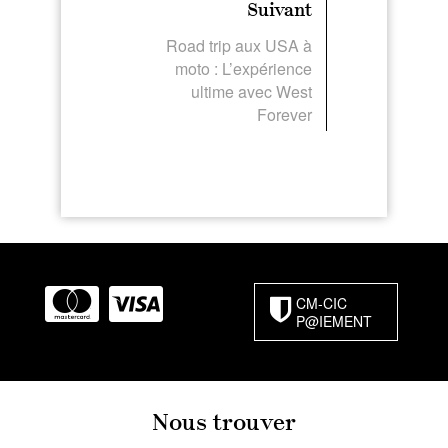
Suivant
Road trip aux USA à
moto : L’expérience
ultime avec West
Forever
CM-CIC
P@IEMENT
Nous trouver